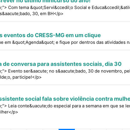
crever no último minicurso do ano!
ify;"> Com tema &quot;Servi&ccedil;o Social e Educa&ccedil;&ati
 s&aacute;bado, 30, em BH</p>
s eventos do CRESS-MG em um clique
ue em &quot;Agenda&quot; e fique por dentros das atividades 
 de conversa para assistentes sociais, dia 30
ify;"> Evento ser&aacute; no s&aacute;bado, 30 de novembro, pe
lde;o, participe!</p>
sistente social fala sobre violência contra mulh
ify;"> Leia conte&uacute;do especial para a semana em que se le
ulher</p>