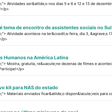
fy;"> Atividades ser&atilde;o nos dias 5 e 6 e 12 e 13 de dezembr
!</p>
 é tema de encontro de assistentes sociais no Su
fy;"> Atividade acontece na ter&ccedil;a-feira, dia 3, &agrave;s
</p>
tos Humanos na América Latina
ify;"> Mostra, gratuita, re&uacute;ne dezenas de filmes e acont
Participe!</p>
o kit para NAS do estado
fy;"> Materiais enviados ficar&atilde;o dispon&iacute;veis para 