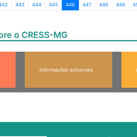
Page navigation
Página
Página
Página
Página
Página atual
Página
Página
Página
P
442
443
444
445
446
447
448
449
4
obre o CRESS-MG
Informações adicionais