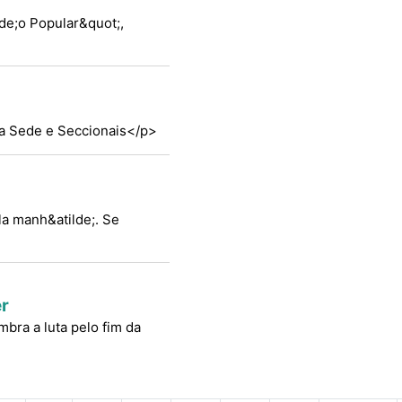
lde;o Popular&quot;,
na Sede e Seccionais</p>
la manh&atilde;. Se
er
mbra a luta pelo fim da