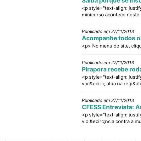
Saiba porquê se ins
<p style="text-align: just
minicurso acontece neste
Publicado em 27/11/2013
Acompanhe todos o
<p> No menu do site, cliq
Publicado em 27/11/2013
Pirapora recebe roda
<p style="text-align: just
voc&ecirc; atua na regi&ati
Publicado em 27/11/2013
CFESS Entrevista: As
<p style="text-align: just
viol&ecirc;ncia contra a m