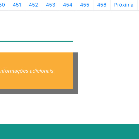
ágina
Página
Página
Página
Página
Página
Página
50
451
452
453
454
455
456
Próxima
Informações adicionais