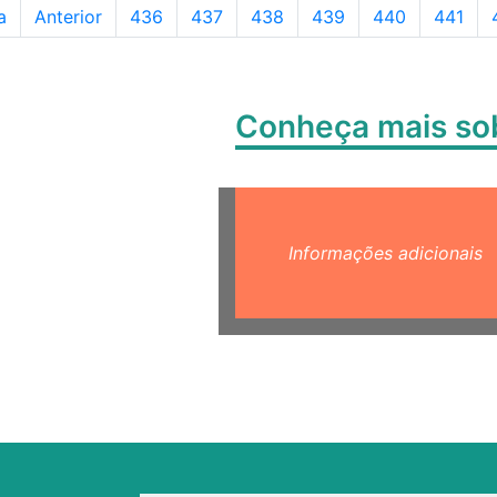
Página
Página
Página
Página
Página
Página
a
Anterior
436
437
438
439
440
441
Conheça mais s
Informações adicionais