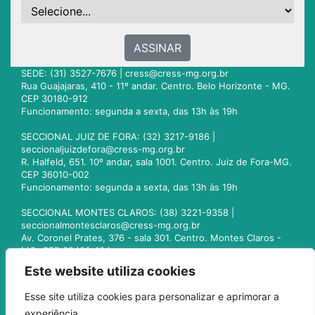
ASSINAR
SEDE: (31) 3527-7676 |
cress@cress-mg.org.br
Rua Guajajaras, 410 - 11º andar. Centro. Belo Horizonte - MG.
CEP 30180-912
Funcionamento: segunda a sexta, das 13h às 19h
SECCIONAL JUIZ DE FORA: (32) 3217-9186 |
seccionaljuizdefora@cress-mg.org.br
R. Halfeld, 651. 10º andar, sala 1001. Centro. Juiz de Fora-MG.
CEP 36010-002
Funcionamento: segunda a sexta, das 13h às 19h
SECCIONAL MONTES CLAROS: (38) 3221-9358 |
seccionalmontesclaros@cress-mg.org.br
Av. Coronel Prates, 376 - sala 301. Centro. Montes Claros -
MG. CEP 39400-104
Funcionamento: segunda a sexta, das 13h às 19h
Este website utiliza cookies
SECCIONAL UBERLÂNDIA: (34) 3236-3024 |
Esse site utiliza cookies para personalizar e aprimorar a
seccionaluberlandia@cress-mg.org.br
experiência.
Av. Afonso Pena, 547 - sala 101. Uberlândia - MG. CEP