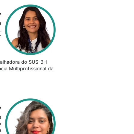
e
a
.
r
abalhadora do SUS-BH
ia Multiprofissional da
e
s
m
e