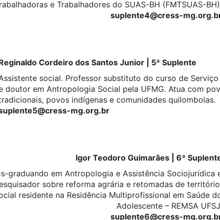
rabalhadoras e Trabalhadores do SUAS-BH (FMTSUAS-BH)
suplente4@cress-mg.org.b
Reginaldo Cordeiro dos Santos Junior | 5ª Suplente
Assistente social. Professor substituto do curso de Serviç
e doutor em Antropologia Social pela UFMG. Atua com po
tradicionais, povos indígenas e comunidades quilombolas.
suplente5@cress-mg.org.br
Igor Teodoro Guimarães | 6ª Suplent
Pós-graduando em Antropologia e Assistência Sociojurídica 
esquisador sobre reforma agrária e retomadas de território
ocial residente na Residência Multiprofissional em Saúde d
Adolescente – REMSA UFSJ
suplente6@cress-mg.org.b