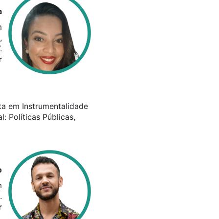
a
m
,
.
r
sta em Instrumentalidade
: Políticas Públicas,
o
m
.
r