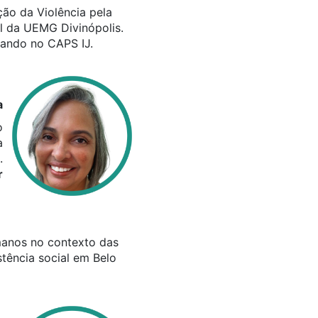
ão da Violência pela
l da UEMG Divinópolis.
tuando no CAPS IJ.
a
o
a
.
r
umanos no contexto das
stência social em Belo