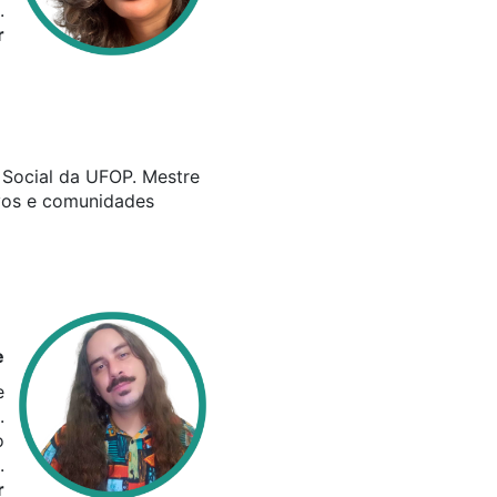
.
r
o Social da UFOP. Mestre
vos e comunidades
e
e
.
o
.
r