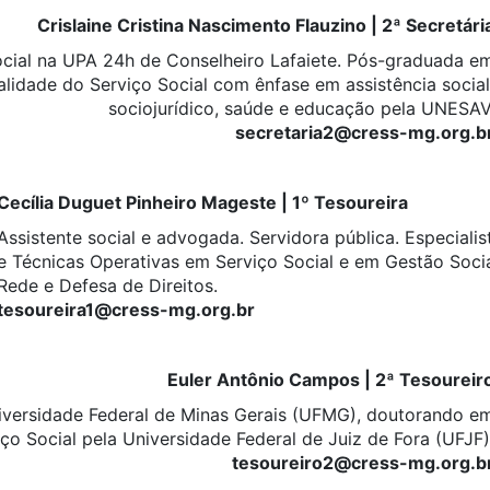
Crislaine Cristina Nascimento Flauzino | 2ª Secretári
ocial na UPA 24h de Conselheiro Lafaiete. Pós-graduada e
alidade do Serviço Social com ênfase em assistência social
sociojurídico, saúde e educação pela UNESAV
secretaria2@cress-mg.org.b
Cecília Duguet Pinheiro Mageste | 1º Tesoureira
Assistente social e advogada. Servidora pública. Especiali
e Técnicas Operativas em Serviço Social e em Gestão Social
Rede e Defesa de Direitos.
tesoureira1@cress-mg.org.br
Euler Antônio Campos | 2ª Tesoureir
niversidade Federal de Minas Gerais (UFMG), doutorando e
ço Social pela Universidade Federal de Juiz de Fora (UFJF)
tesoureiro2@cress-mg.org.b