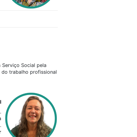
 Serviço Social pela
do trabalho profissional
l
.
a
.
r