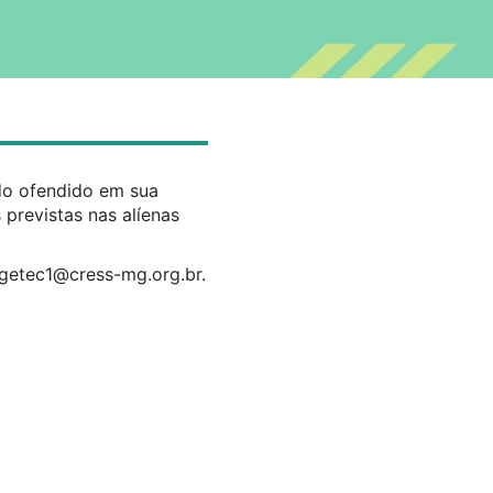
ido ofendido em sua
 previstas nas alíenas
getec1@cress-mg.org.br
.