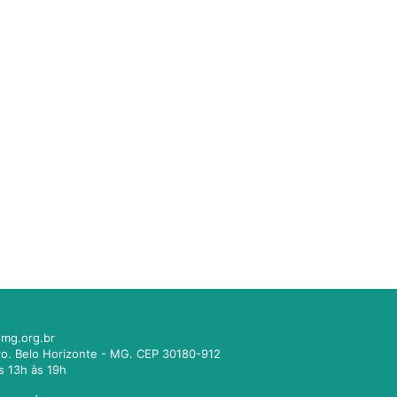
mg.org.br
tro. Belo Horizonte - MG. CEP 30180-912
s 13h às 19h