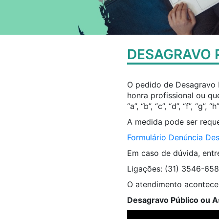
DESAGRAVO 
O pedido de Desagravo P
honra profissional ou qu
“a”, “b”, “c”, “d”, “f”, “g
A medida pode ser reque
Formulário Denúncia De
Em caso de dúvida, entr
Ligações: (31) 3546-658
O atendimento acontece 
Desagravo Público ou A