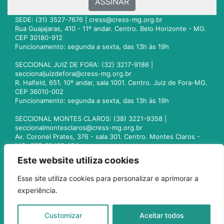
ASSINAR
SEDE: (31) 3527-7676 |
cress@cress-mg.org.br
Rua Guajajaras, 410 - 11º andar. Centro. Belo Horizonte - MG.
CEP 30180-912
Funcionamento: segunda a sexta, das 13h às 19h
SECCIONAL JUIZ DE FORA: (32) 3217-9186 |
seccionaljuizdefora@cress-mg.org.br
R. Halfeld, 651. 10º andar, sala 1001. Centro. Juiz de Fora-MG.
CEP 36010-002
Funcionamento: segunda a sexta, das 13h às 19h
SECCIONAL MONTES CLAROS: (38) 3221-9358 |
seccionalmontesclaros@cress-mg.org.br
Av. Coronel Prates, 376 - sala 301. Centro. Montes Claros -
MG. CEP 39400-104
Funcionamento: segunda a sexta, das 13h às 19h
Este website utiliza cookies
SECCIONAL UBERLÂNDIA: (34) 3236-3024 |
Esse site utiliza cookies para personalizar e aprimorar a
seccionaluberlandia@cress-mg.org.br
experiência.
Av. Afonso Pena, 547 - sala 101. Uberlândia - MG. CEP
38400-128
Funcionamento: segunda a sexta, das 13h às 19h
Customizar
Aceitar todos