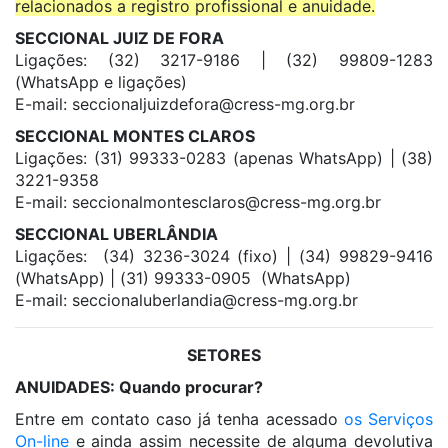
relacionados a registro profissional e anuidade.
SECCIONAL JUIZ DE FORA
Ligações: (32) 3217-9186 | (32) 99809-1283
(WhatsApp e ligações)
E-mail: seccionaljuizdefora@
cress-mg.org.br
SECCIONAL MONTES CLAROS
Ligações: (31) 99333-0283 (apenas WhatsApp) | (38)
3221-9358
E-mail: seccionalmontesclaros@
cress-mg.org.br
SECCIONAL UBERLÂNDIA
Ligações: (34) 3236-3024 (fixo) | (34) 99829-9416
(WhatsApp) | (31) 99333-0905 (WhatsApp)
E-mail: seccionaluberlandia@
cress-mg.org.br
SETORES
ANUIDADES: Quando procurar?
Entre em contato caso já tenha acessado
os Serviços
On-line
e ainda assim necessite de alguma devolutiva