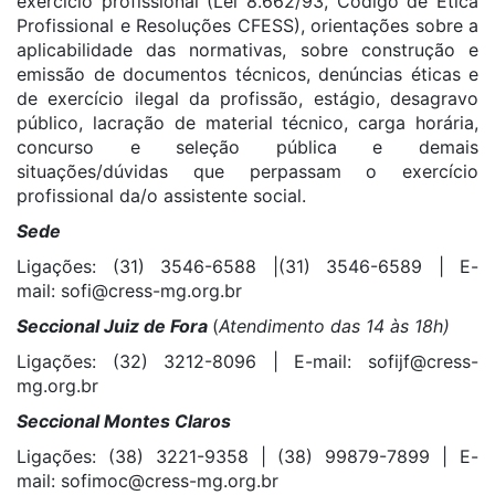
exercício profissional (Lei 8.662/93, Código de Ética
Profissional e Resoluções CFESS), orientações sobre a
aplicabilidade das normativas, sobre construção e
emissão de documentos técnicos, denúncias éticas e
de exercício ilegal da profissão, estágio, desagravo
público, lacração de material técnico, carga horária,
concurso e seleção pública e demais
situações/dúvidas que perpassam o exercício
profissional da/o assistente social.
Sede
Ligações: (31) 3546-6588 |(31) 3546-6589 | E-
mail:
sofi@cress-mg.org.br
Seccional Juiz de Fora
(
Atendimento das 14 às 18h)
Ligações: (32) 3212-8096 | E-mail:
sofijf@cress-
mg.org.br
Seccional Montes Claros
Ligações: (38) 3221-9358 | (38) 99879-7899 | E-
mail:
sofimoc@cress-mg.org
.
br