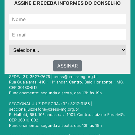
ASSINE E RECEBA INFORMES DO CONSELHO
ASSINAR
SEDE: (31) 3527-7676 |
cress@cress-mg.org.br
Rua Guajajaras, 410 - 11º andar. Centro. Belo Horizonte - MG.
CEP 30180-912
Funcionamento: segunda a sexta, das 13h às 19h
SECCIONAL JUIZ DE FORA: (32) 3217-9186 |
seccionaljuizdefora@cress-mg.org.br
R. Halfeld, 651. 10º andar, sala 1001. Centro. Juiz de Fora-MG.
CEP 36010-002
Funcionamento: segunda a sexta, das 13h às 19h