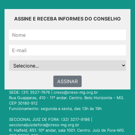
ASSINE E RECEBA INFORMES DO CONSELHO
ASSINAR
SEDE: (31) 3527-7676 |
cress@cress-mg.org.br
Rua Guajajaras, 410 - 11º andar. Centro. Belo Horizonte - MG.
CEP 30180-912
Funcionamento: segunda a sexta, das 13h às 19h
SECCIONAL JUIZ DE FORA: (32) 3217-9186 |
seccionaljuizdefora@cress-mg.org.br
R. Halfeld, 651. 10º andar, sala 1001. Centro. Juiz de Fora-MG.