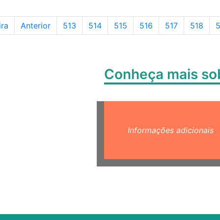
Página
Página
Página
Página
Página
Página
P
ira
Anterior
513
514
515
516
517
518
5
Conheça mais s
Informações adicionais