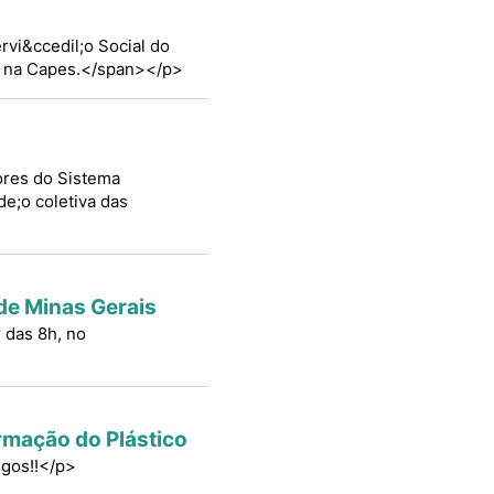
ervi&ccedil;o Social do
P4 na Capes.</span></p>
dores do Sistema
de;o coletiva das
de Minas Gerais
r das 8h, no
rmação do Plástico
igos!!</p>