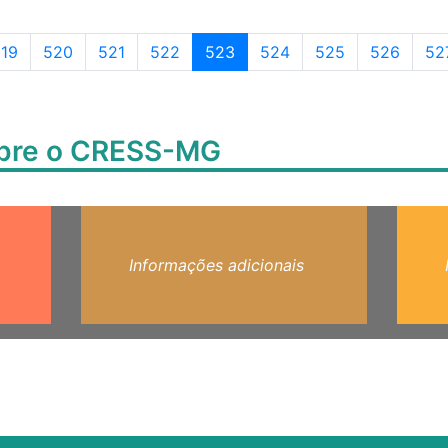
Page navigation
ágina
Página
Página
Página
Página atual
Página
Página
Página
Pá
19
520
521
522
523
524
525
526
52
obre o CRESS-MG
Informações adicionais