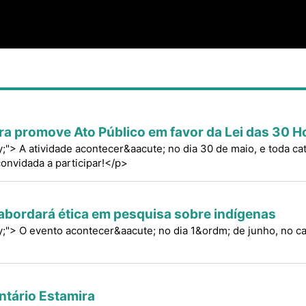
ora promove Ato Público em favor da Lei das 30 H
fy;"> A atividade acontecer&aacute; no dia 30 de maio, e toda ca
convidada a participar!</p>
bordará ética em pesquisa sobre indígenas
tify;"> O evento acontecer&aacute; no dia 1&ordm; de junho, n
tário Estamira