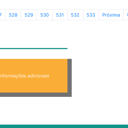
gina
Página
Página
Página
Página
Página
Página
7
528
529
530
531
532
533
Próxima
Informações adicionais