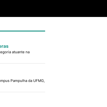
oras
tegoria atuante na
o campus Pampulha da UFMG,