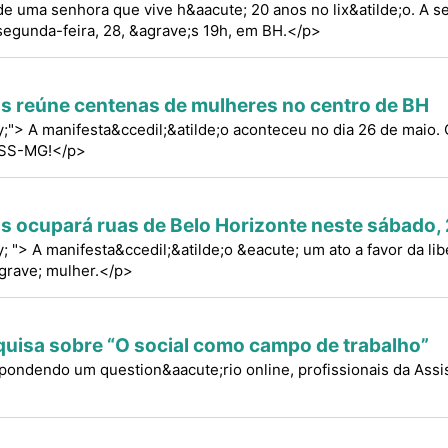
 de uma senhora que vive h&aacute; 20 anos no lix&atilde;o. A s
 segunda-feira, 28, &agrave;s 19h, em BH.</p>
s reúne centenas de mulheres no centro de BH
ify;"> A manifesta&ccedil;&atilde;o aconteceu no dia 26 de maio.
ESS-MG!</p>
s ocupará ruas de Belo Horizonte neste sábado,
fy; "> A manifesta&ccedil;&atilde;o &eacute; um ato a favor da l
agrave; mulher.</p>
uisa sobre “O social como campo de trabalho”
ondendo um question&aacute;rio online, profissionais da Assist