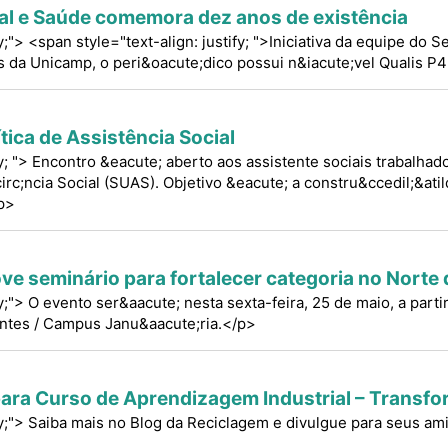
ial e Saúde comemora dez anos de existência
fy;"> <span style="text-align: justify; ">Iniciativa da equipe do S
as da Unicamp, o peri&oacute;dico possui n&iacute;vel Qualis 
ítica de Assistência Social
ify; "> Encontro &eacute; aberto aos assistente sociais trabalha
rc;ncia Social (SUAS). Objetivo &eacute; a constru&ccedil;&atil
p>
e seminário para fortalecer categoria no Norte 
fy;"> O evento ser&aacute; nesta sexta-feira, 25 de maio, a parti
ntes / Campus Janu&aacute;ria.</p>
para Curso de Aprendizagem Industrial – Transfo
ify;"> Saiba mais no Blog da Reciclagem e divulgue para seus am