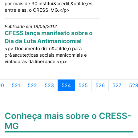
por mais de 30 institui&ccedil;&otilde;es,
entre elas, o CRESS-MG.</p>
Publicado em 18/05/2012
CFESS lança manifesto sobre o
Dia da Luta Antimanicomial
<p> Documento diz n&atilde;o para
pr&aacute;ticas sociais manicomiais e
violadoras da liberdade.</p>
Page navigation
gina
Página
Página
Página
Página atual
Página
Página
Página
Pág
20
521
522
523
524
525
526
527
52
Conheça mais sobre o CRESS-
MG