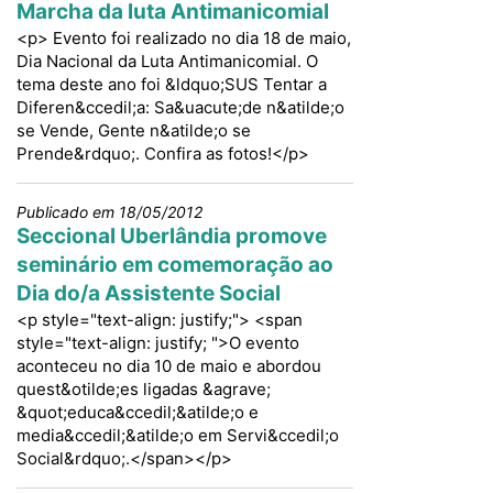
Marcha da luta Antimanicomial
<p> Evento foi realizado no dia 18 de maio,
Dia Nacional da Luta Antimanicomial. O
tema deste ano foi &ldquo;SUS Tentar a
Diferen&ccedil;a: Sa&uacute;de n&atilde;o
se Vende, Gente n&atilde;o se
Prende&rdquo;. Confira as fotos!</p>
Publicado em 18/05/2012
Seccional Uberlândia promove
seminário em comemoração ao
Dia do/a Assistente Social
<p style="text-align: justify;"> <span
style="text-align: justify; ">O evento
aconteceu no dia 10 de maio e abordou
quest&otilde;es ligadas &agrave;
&quot;educa&ccedil;&atilde;o e
media&ccedil;&atilde;o em Servi&ccedil;o
Social&rdquo;.</span></p>