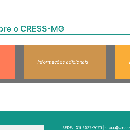
obre o CRESS-MG
Informações adicionais
SEDE: (31) 3527-7676 |
cress@cress-