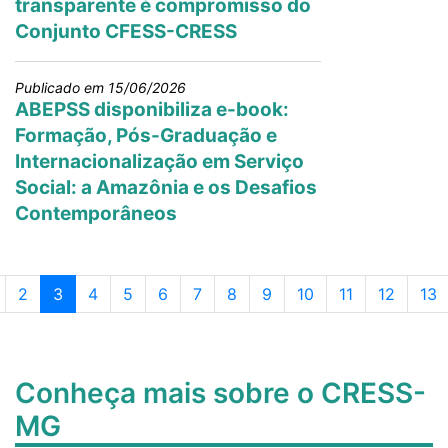
transparente é compromisso do
Conjunto CFESS-CRESS
Publicado em 15/06/2026
ABEPSS disponibiliza e-book:
Formação, Pós-Graduação e
Internacionalização em Serviço
Social: a Amazônia e os Desafios
Contemporâneos
Page navigation
ágina
Página
Página atual
Página
Página
Página
Página
Página
Página
Página
Página
Página
Pág
2
3
4
5
6
7
8
9
10
11
12
13
Conheça mais sobre o CRESS-
MG