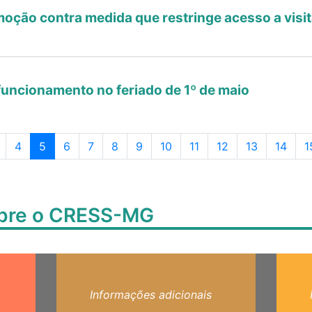
ção contra medida que restringe acesso a visit
uncionamento no feriado de 1º de maio
Page navigation
a
ágina
Página
Página atual
Página
Página
Página
Página
Página
Página
Página
Página
Página
P
4
5
6
7
8
9
10
11
12
13
14
1
obre o CRESS-MG
Informações adicionais