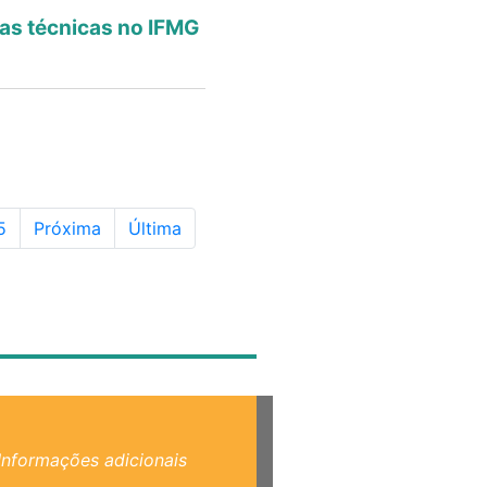
as técnicas no IFMG
ágina
5
Próxima
Última
Informações adicionais