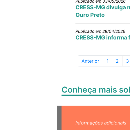
Publicado em 03/05/2026
CRESS-MG divulga mo
Ouro Preto
Publicado em 28/04/2026
CRESS-MG informa f
Página
Págin
P
Anterior
1
2
3
Conheça mais s
Informações adicionais