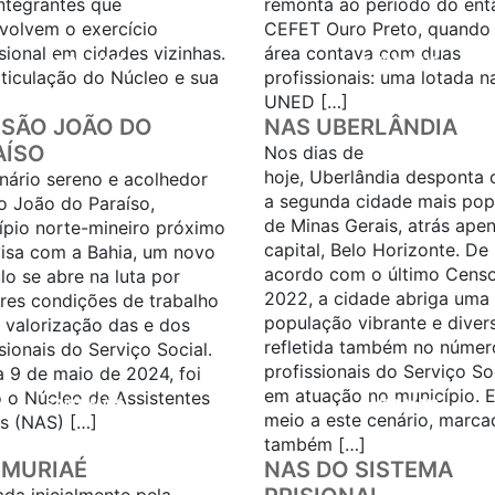
ntegrantes que
remonta ao período do ent
volvem o exercício
CEFET Ouro Preto, quando
sional em cidades vizinhas.
área contava com duas
SAIBA MAIS...
SAIBA MAIS...
rticulação do Núcleo e sua
profissionais: uma lotada n
UNED […]
 SÃO JOÃO DO
NAS UBERLÂNDIA
AÍSO
Nos dias de
hoje, Uberlândia desponta
nário sereno e acolhedor
a segunda cidade mais pop
o João do Paraíso,
de Minas Gerais, atrás ape
ípio norte-mineiro próximo
capital, Belo Horizonte. De
visa com a Bahia, um novo
acordo com o último Cens
lo se abre na luta por
2022, a cidade abriga uma
res condições de trabalho
população vibrante e diver
a valorização das e dos
refletida também no númer
sionais do Serviço Social.
profissionais do Serviço So
a 9 de maio de 2024, foi
em atuação no município. 
o o Núcleo de Assistentes
SAIBA MAIS...
SAIBA MAIS...
meio a este cenário, marca
is (NAS) […]
também […]
 MURIAÉ
NAS DO SISTEMA