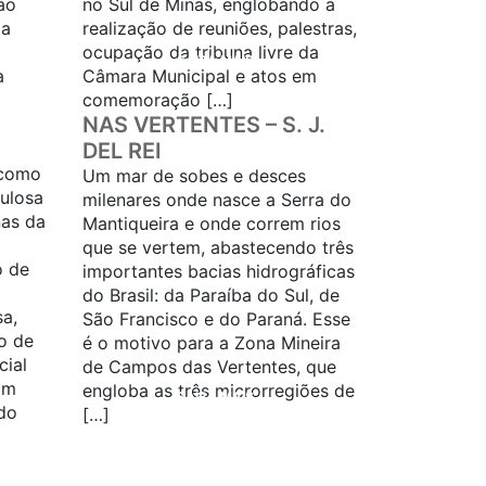
ão
no Sul de Minas, englobando a
 a
realização de reuniões, palestras,
ocupação da tribuna livre da
SAIBA MAIS...
a
Câmara Municipal e atos em
comemoração […]
NAS VERTENTES – S. J.
DEL REI
 como
Um mar de sobes e desces
ulosa
milenares onde nasce a Serra do
nas da
Mantiqueira e onde correm rios
que se vertem, abastecendo três
o de
importantes bacias hidrográficas
do Brasil: da Paraíba do Sul, de
sa,
São Francisco e do Paraná. Esse
o de
é o motivo para a Zona Mineira
cial
de Campos das Vertentes, que
Em
engloba as três microrregiões de
SAIBA MAIS...
do
[…]