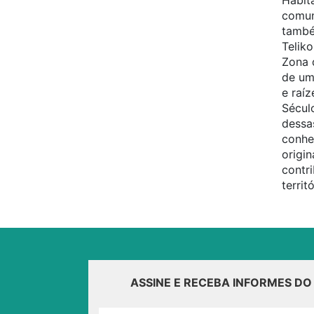
Habit
comun
també
Teliko
Zona 
de um
e raíz
Sécul
dessa
conhe
origin
contr
territ
ASSINE E RECEBA INFORMES D