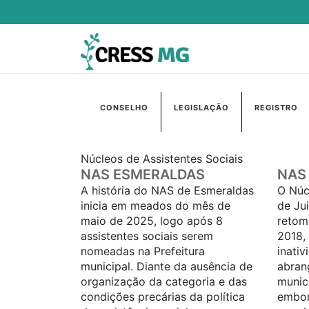
CONSELHO
LEGISLAÇÃO
REGISTRO
Núcleos de Assistentes Sociais
NAS ESMERALDAS
NAS 
A história do NAS de Esmeraldas
O Núc
inicia em meados do mês de
de Ju
maio de 2025, logo após 8
retom
assistentes sociais serem
2018,
nomeadas na Prefeitura
inativ
municipal. Diante da ausência de
abran
organização da categoria e das
municí
condições precárias da política
embor