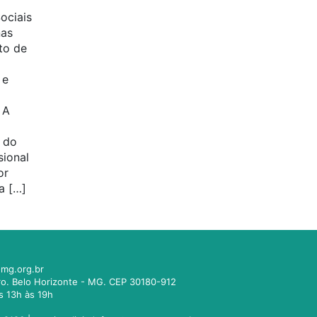
ociais
nas
uto de
 e
 A
o
 do
sional
or
da […]
mg.org.br
tro. Belo Horizonte - MG. CEP 30180-912
s 13h às 19h