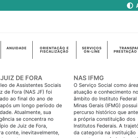
ANUIDADE
ORIENTAÇÃO E
SERVIÇOS
TRANSPA
FISCALIZAÇÃO
ON-LINE
PRESTAÇÃO
JUIZ DE FORA
NAS IFMG
leo de Assistentes Sociais
O Serviço Social como áre
iz de Fora (NAS JF) foi
atuação e conhecimento n
ado ao final do ano de
âmbito do Instituto Federal
 após um longo período de
Minas Gerais (IFMG) possu
idade. Atualmente, sua
percurso histórico que ant
gência se concentra no
a própria constituição dos
pio de Juiz de Fora,
Institutos Federais. A trajet
a conte, inevitavelmente,
da categoria na instituição