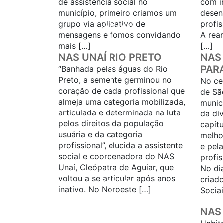
de assistência social no
com i
município, primeiro criamos um
desen
grupo via aplicativo de
profis
SAIBA MAIS...
mensagens e fomos convidando
A rea
mais […]
[…]
NAS UNAÍ RIO PRETO
NAS
PAR
“Banhada pelas águas do Rio
Preto, a semente germinou no
No ce
coração de cada profissional que
de Sã
almeja uma categoria mobilizada,
munic
articulada e determinada na luta
da di
pelos direitos da população
capítu
usuária e da categoria
melho
profissional”, elucida a assistente
e pel
social e coordenadora do NAS
profis
Unaí, Cleópatra de Aguiar, que
No di
voltou a se articular após anos
criad
SAIBA MAIS...
inativo. No Noroeste […]
Socia
NAS