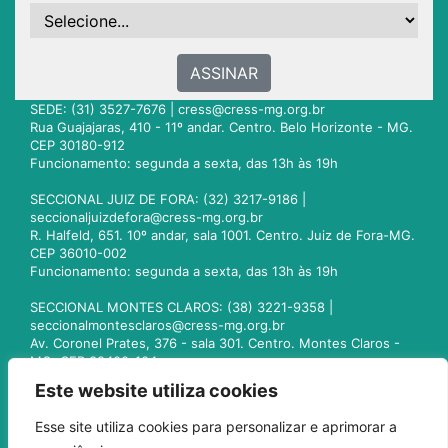
ASSINAR
SEDE: (31) 3527-7676 |
cress@cress-mg.org.br
Rua Guajajaras, 410 - 11º andar. Centro. Belo Horizonte - MG.
CEP 30180-912
Funcionamento: segunda a sexta, das 13h às 19h
SECCIONAL JUIZ DE FORA: (32) 3217-9186 |
seccionaljuizdefora@cress-mg.org.br
R. Halfeld, 651. 10º andar, sala 1001. Centro. Juiz de Fora-MG.
CEP 36010-002
Funcionamento: segunda a sexta, das 13h às 19h
SECCIONAL MONTES CLAROS: (38) 3221-9358 |
seccionalmontesclaros@cress-mg.org.br
Av. Coronel Prates, 376 - sala 301. Centro. Montes Claros -
MG. CEP 39400-104
Funcionamento: segunda a sexta, das 13h às 19h
Este website utiliza cookies
SECCIONAL UBERLÂNDIA: (34) 3236-3024 |
Esse site utiliza cookies para personalizar e aprimorar a
seccionaluberlandia@cress-mg.org.br