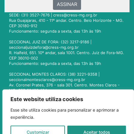
ASSINAR
SEDE: (31) 3527-7676 |
cress@cress-mg.org.br
Rua Guajajaras, 410 - 11º andar. Centro. Belo Horizonte - MG.
CEP 30180-912
Funcionamento: segunda a sexta, das 13h às 19h
SECCIONAL JUIZ DE FORA: (32) 3217-9186 |
seccionaljuizdefora@cress-mg.org.br
R. Halfeld, 651. 10º andar, sala 1001. Centro. Juiz de Fora-MG.
CEP 36010-002
Funcionamento: segunda a sexta, das 13h às 19h
SECCIONAL MONTES CLAROS: (38) 3221-9358 |
seccionalmontesclaros@cress-mg.org.br
Av. Coronel Prates, 376 - sala 301. Centro. Montes Claros -
MG. CEP 39400-104
Funcionamento: segunda a sexta, das 13h às 19h
Este website utiliza cookies
SECCIONAL UBERLÂNDIA: (34) 3236-3024 |
Esse site utiliza cookies para personalizar e aprimorar a
seccionaluberlandia@cress-mg.org.br
experiência.
Av. Afonso Pena, 547 - sala 101. Uberlândia - MG. CEP
38400-128
Funcionamento: segunda a sexta, das 13h às 19h
Customizar
Aceitar todos