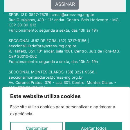
ASSINAR
SEDE: (31) 3527-7676 |
cress@cress-mg.org.br
Rua Guajajaras, 410 - 11º andar. Centro. Belo Horizonte - MG.
CEP 30180-912
Funcionamento: segunda a sexta, das 13h às 19h
SECCIONAL JUIZ DE FORA: (32) 3217-9186 |
seccionaljuizdefora@cress-mg.org.br
R. Halfeld, 651. 10º andar, sala 1001. Centro. Juiz de Fora-MG.
CEP 36010-002
Funcionamento: segunda a sexta, das 13h às 19h
SECCIONAL MONTES CLAROS: (38) 3221-9358 |
seccionalmontesclaros@cress-mg.org.br
Av. Coronel Prates, 376 - sala 301. Centro. Montes Claros -
MG. CEP 39400-104
Funcionamento: segunda a sexta, das 13h às 19h
Este website utiliza cookies
SECCIONAL UBERLÂNDIA: (34) 3236-3024 |
Esse site utiliza cookies para personalizar e aprimorar a
seccionaluberlandia@cress-mg.org.br
experiência.
Av. Afonso Pena, 547 - sala 101. Uberlândia - MG. CEP
38400-128
Funcionamento: segunda a sexta, das 13h às 19h
Customizar
Aceitar todos