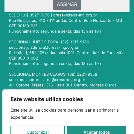
ASSINAR
SEDE: (31) 3527-7676 |
cress@cress-mg.org.br
Rua Guajajaras, 410 - 11º andar. Centro. Belo Horizonte - MG.
CEP 30180-912
Funcionamento: segunda a sexta, das 13h às 19h
SECCIONAL JUIZ DE FORA: (32) 3217-9186 |
seccionaljuizdefora@cress-mg.org.br
R. Halfeld, 651. 10º andar, sala 1001. Centro. Juiz de Fora-MG.
CEP 36010-002
Funcionamento: segunda a sexta, das 13h às 19h
SECCIONAL MONTES CLAROS: (38) 3221-9358 |
seccionalmontesclaros@cress-mg.org.br
Av. Coronel Prates, 376 - sala 301. Centro. Montes Claros -
MG. CEP 39400-104
Funcionamento: segunda a sexta, das 13h às 19h
Este website utiliza cookies
SECCIONAL UBERLÂNDIA: (34) 3236-3024 |
Esse site utiliza cookies para personalizar e aprimorar a
seccionaluberlandia@cress-mg.org.br
experiência.
Av. Afonso Pena, 547 - sala 101. Uberlândia - MG. CEP
38400-128
Funcionamento: segunda a sexta, das 13h às 19h
Customizar
Aceitar todos