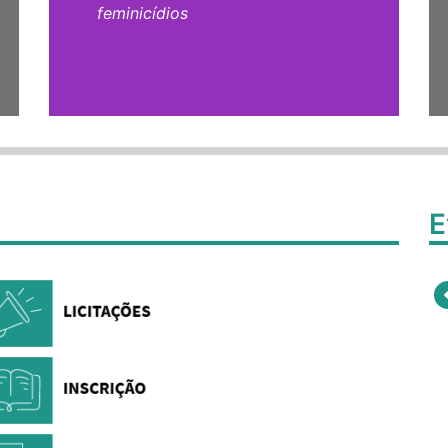
feminicídios
E