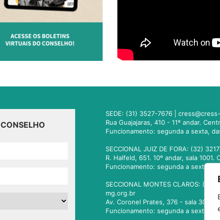
SEDE: (31) 3527-7676 |
cress@cress-
Rua Guajajaras, 410 - 11º andar. Cen
O CONSELHO
Funcionamento: segunda a sexta, da
SECCIONAL JUIZ DE FORA: (32) 3217
R. Halfeld, 651. 10º andar, sala 100
Funcionamento: segunda a sexta, da
SECCIONAL MONTES CLAROS: (38) 3
mg.org.br
Av. Coronel Prates, 376 - sala 301.
Funcionamento: segunda a sexta, da