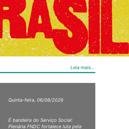
Leia mais...
Quinta-feira, 06/08/2026
Quar
É bandeira do Serviço Social:
CFES
Plenária FNDC fortalece luta pela
ao ab