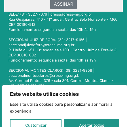
ASSINAR
SEDE: (31) 3527-7676 |
cress@cress-mg.org.br
Rua Guajajaras, 410 - 11º andar. Centro. Belo Horizonte - MG.
CEP 30180-912
Funcionamento: segunda a sexta, das 13h às 19h
SECCIONAL JUIZ DE FORA: (32) 3217-9186 |
seccionaljuizdefora@cress-mg.org.br
R. Halfeld, 651. 10º andar, sala 1001. Centro. Juiz de Fora-MG.
CEP 36010-002
Funcionamento: segunda a sexta, das 13h às 19h
SECCIONAL MONTES CLAROS: (38) 3221-9358 |
seccionalmontesclaros@cress-mg.org.br
Av. Coronel Prates, 376 - sala 301. Centro. Montes Claros -
MG. CEP 39400-104
Funcionamento: segunda a sexta, das 13h às 19h
Este website utiliza cookies
SECCIONAL UBERLÂNDIA: (34) 3236-3024 |
Esse site utiliza cookies para personalizar e aprimorar a
seccionaluberlandia@cress-mg.org.br
experiência.
Av. Afonso Pena, 547 - sala 101. Uberlândia - MG. CEP
38400-128
Funcionamento: segunda a sexta, das 13h às 19h
Customizar
Aceitar todos