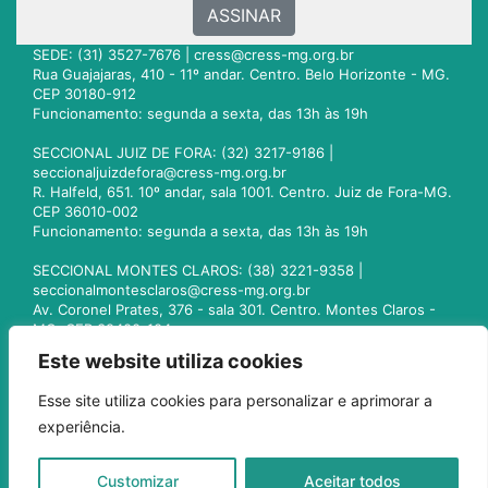
ASSINAR
SEDE: (31) 3527-7676 |
cress@cress-mg.org.br
Rua Guajajaras, 410 - 11º andar. Centro. Belo Horizonte - MG.
CEP 30180-912
Funcionamento: segunda a sexta, das 13h às 19h
SECCIONAL JUIZ DE FORA: (32) 3217-9186 |
seccionaljuizdefora@cress-mg.org.br
R. Halfeld, 651. 10º andar, sala 1001. Centro. Juiz de Fora-MG.
CEP 36010-002
Funcionamento: segunda a sexta, das 13h às 19h
SECCIONAL MONTES CLAROS: (38) 3221-9358 |
seccionalmontesclaros@cress-mg.org.br
Av. Coronel Prates, 376 - sala 301. Centro. Montes Claros -
MG. CEP 39400-104
Funcionamento: segunda a sexta, das 13h às 19h
Este website utiliza cookies
SECCIONAL UBERLÂNDIA: (34) 3236-3024 |
Esse site utiliza cookies para personalizar e aprimorar a
seccionaluberlandia@cress-mg.org.br
experiência.
Av. Afonso Pena, 547 - sala 101. Uberlândia - MG. CEP
38400-128
Funcionamento: segunda a sexta, das 13h às 19h
Customizar
Aceitar todos