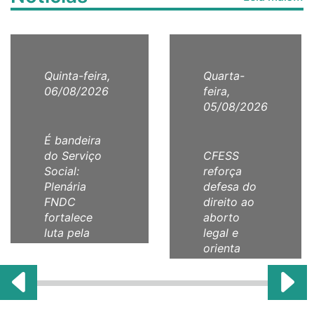
Quinta-feira,
Quarta-
06/08/2026
feira,
05/08/2026
É bandeira
do Serviço
CFESS
Social:
reforça
Plenária
defesa do
FNDC
direito ao
fortalece
aborto
luta pela
legal e
comunicação
orienta
como direito
categoria
humano!
com Nota
Técnica