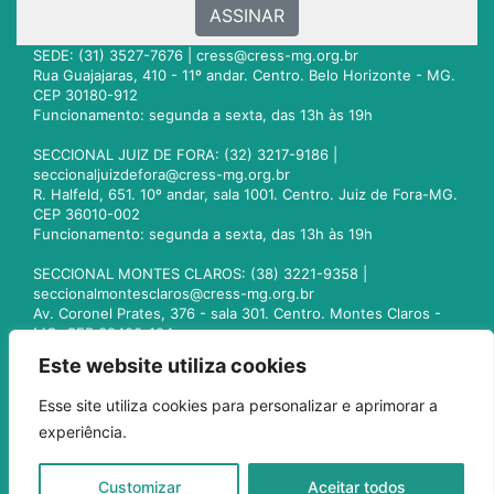
ASSINAR
SEDE: (31) 3527-7676 |
cress@cress-mg.org.br
Rua Guajajaras, 410 - 11º andar. Centro. Belo Horizonte - MG.
CEP 30180-912
Funcionamento: segunda a sexta, das 13h às 19h
SECCIONAL JUIZ DE FORA: (32) 3217-9186 |
seccionaljuizdefora@cress-mg.org.br
R. Halfeld, 651. 10º andar, sala 1001. Centro. Juiz de Fora-MG.
CEP 36010-002
Funcionamento: segunda a sexta, das 13h às 19h
SECCIONAL MONTES CLAROS: (38) 3221-9358 |
seccionalmontesclaros@cress-mg.org.br
Av. Coronel Prates, 376 - sala 301. Centro. Montes Claros -
MG. CEP 39400-104
Funcionamento: segunda a sexta, das 13h às 19h
Este website utiliza cookies
SECCIONAL UBERLÂNDIA: (34) 3236-3024 |
Esse site utiliza cookies para personalizar e aprimorar a
seccionaluberlandia@cress-mg.org.br
experiência.
Av. Afonso Pena, 547 - sala 101. Uberlândia - MG. CEP
38400-128
Funcionamento: segunda a sexta, das 13h às 19h
Customizar
Aceitar todos