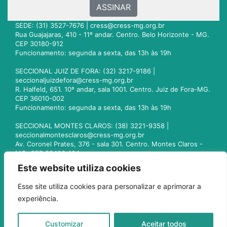
ASSINAR
SEDE: (31) 3527-7676 |
cress@cress-mg.org.br
Rua Guajajaras, 410 - 11º andar. Centro. Belo Horizonte - MG.
CEP 30180-912
Funcionamento: segunda a sexta, das 13h às 19h
SECCIONAL JUIZ DE FORA: (32) 3217-9186 |
seccionaljuizdefora@cress-mg.org.br
R. Halfeld, 651. 10º andar, sala 1001. Centro. Juiz de Fora-MG.
CEP 36010-002
Funcionamento: segunda a sexta, das 13h às 19h
SECCIONAL MONTES CLAROS: (38) 3221-9358 |
seccionalmontesclaros@cress-mg.org.br
Av. Coronel Prates, 376 - sala 301. Centro. Montes Claros -
MG. CEP 39400-104
Funcionamento: segunda a sexta, das 13h às 19h
Este website utiliza cookies
SECCIONAL UBERLÂNDIA: (34) 3236-3024 |
Esse site utiliza cookies para personalizar e aprimorar a
seccionaluberlandia@cress-mg.org.br
experiência.
Av. Afonso Pena, 547 - sala 101. Uberlândia - MG. CEP
38400-128
Funcionamento: segunda a sexta, das 13h às 19h
Customizar
Aceitar todos