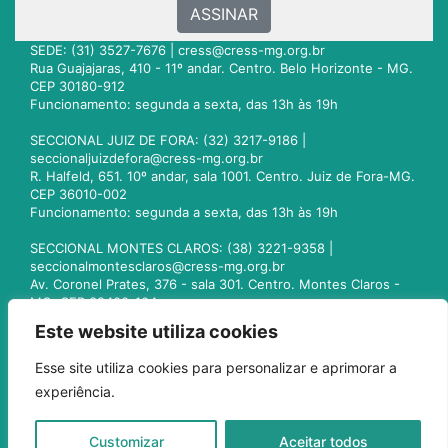
ASSINAR
SEDE: (31) 3527-7676 |
cress@cress-mg.org.br
Rua Guajajaras, 410 - 11º andar. Centro. Belo Horizonte - MG.
CEP 30180-912
Funcionamento: segunda a sexta, das 13h às 19h
SECCIONAL JUIZ DE FORA: (32) 3217-9186 |
seccionaljuizdefora@cress-mg.org.br
R. Halfeld, 651. 10º andar, sala 1001. Centro. Juiz de Fora-MG.
CEP 36010-002
Funcionamento: segunda a sexta, das 13h às 19h
SECCIONAL MONTES CLAROS: (38) 3221-9358 |
seccionalmontesclaros@cress-mg.org.br
Av. Coronel Prates, 376 - sala 301. Centro. Montes Claros -
MG. CEP 39400-104
Funcionamento: segunda a sexta, das 13h às 19h
Este website utiliza cookies
SECCIONAL UBERLÂNDIA: (34) 3236-3024 |
Esse site utiliza cookies para personalizar e aprimorar a
seccionaluberlandia@cress-mg.org.br
experiência.
Av. Afonso Pena, 547 - sala 101. Uberlândia - MG. CEP
38400-128
Funcionamento: segunda a sexta, das 13h às 19h
Customizar
Aceitar todos