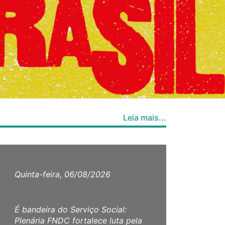
Leia mais...
Quinta-feira, 06/08/2026
Quar
É bandeira do Serviço Social:
CFES
Plenária FNDC fortalece luta pela
ao ab