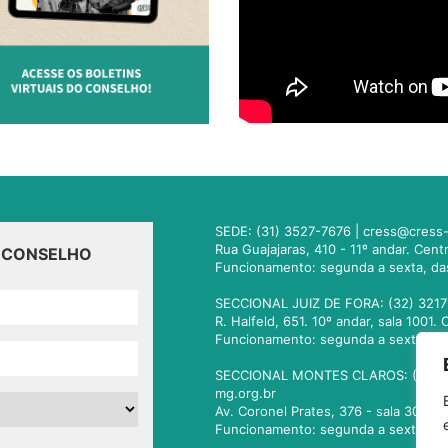
SEDE: (31) 3527-7676 |
cress@cress-
Rua Guajajaras, 410 - 11º andar. Cen
O CONSELHO
Funcionamento: segunda a sexta, da
SECCIONAL JUIZ DE FORA: (32) 3217
R. Halfeld, 651. 10º andar, sala 100
Funcionamento: segunda a sexta, da
SECCIONAL MONTES CLAROS: (38) 3
mg.org.br
Av. Coronel Prates, 376 - sala 301.
Funcionamento: segunda a sexta, da