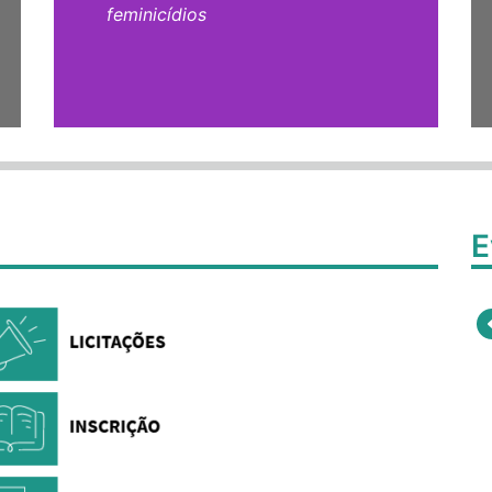
feminicídios
E