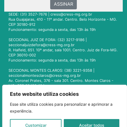
ASSINAR
SEDE: (31) 3527-7676 |
cress@cress-mg.org.br
Rua Guajajaras, 410 - 11º andar. Centro. Belo Horizonte - MG.
CEP 30180-912
Funcionamento: segunda a sexta, das 13h às 19h
SECCIONAL JUIZ DE FORA: (32) 3217-9186 |
seccionaljuizdefora@cress-mg.org.br
R. Halfeld, 651. 10º andar, sala 1001. Centro. Juiz de Fora-MG.
CEP 36010-002
Funcionamento: segunda a sexta, das 13h às 19h
SECCIONAL MONTES CLAROS: (38) 3221-9358 |
seccionalmontesclaros@cress-mg.org.br
Av. Coronel Prates, 376 - sala 301. Centro. Montes Claros -
MG. CEP 39400-104
Funcionamento: segunda a sexta, das 13h às 19h
Este website utiliza cookies
SECCIONAL UBERLÂNDIA: (34) 3236-3024 |
Esse site utiliza cookies para personalizar e aprimorar a
seccionaluberlandia@cress-mg.org.br
experiência.
Av. Afonso Pena, 547 - sala 101. Uberlândia - MG. CEP
38400-128
Funcionamento: segunda a sexta, das 13h às 19h
Customizar
Aceitar todos