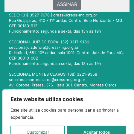
ASSINAR
SEDE: (31) 3527-7676 |
cress@cress-mg.org.br
Rua Guajajaras, 410 - 11º andar. Centro. Belo Horizonte - MG.
CEP 30180-912
Funcionamento: segunda a sexta, das 13h às 19h
SECCIONAL JUIZ DE FORA: (32) 3217-9186 |
seccionaljuizdefora@cress-mg.org.br
R. Halfeld, 651. 10º andar, sala 1001. Centro. Juiz de Fora-MG.
CEP 36010-002
Funcionamento: segunda a sexta, das 13h às 19h
SECCIONAL MONTES CLAROS: (38) 3221-9358 |
seccionalmontesclaros@cress-mg.org.br
Av. Coronel Prates, 376 - sala 301. Centro. Montes Claros -
MG. CEP 39400-104
Funcionamento: segunda a sexta, das 13h às 19h
Este website utiliza cookies
SECCIONAL UBERLÂNDIA: (34) 3236-3024 |
Esse site utiliza cookies para personalizar e aprimorar a
seccionaluberlandia@cress-mg.org.br
experiência.
Av. Afonso Pena, 547 - sala 101. Uberlândia - MG. CEP
38400-128
Funcionamento: segunda a sexta, das 13h às 19h
Customizar
Aceitar todos