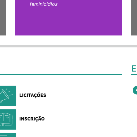
feminicídios
E