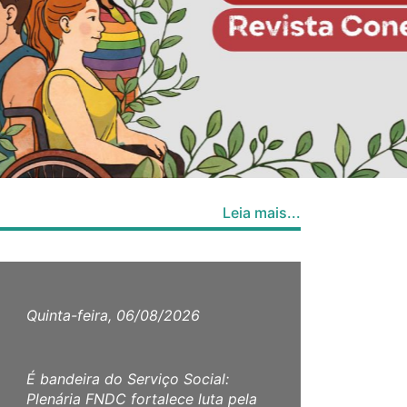
Leia mais...
Quinta-feira, 06/08/2026
Quar
É bandeira do Serviço Social:
CFES
Plenária FNDC fortalece luta pela
ao ab