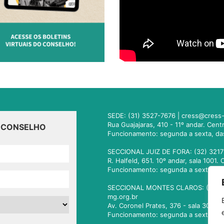
SEDE: (31) 3527-7676 |
cress@cress-
Rua Guajajaras, 410 - 11º andar. Cen
O CONSELHO
Funcionamento: segunda a sexta, da
SECCIONAL JUIZ DE FORA: (32) 3217
R. Halfeld, 651. 10º andar, sala 100
Funcionamento: segunda a sexta, da
SECCIONAL MONTES CLAROS: (38) 3
mg.org.br
Av. Coronel Prates, 376 - sala 301.
Funcionamento: segunda a sexta, da