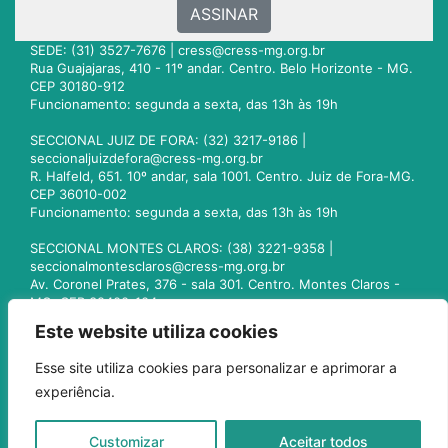
ASSINAR
SEDE: (31) 3527-7676 |
cress@cress-mg.org.br
Rua Guajajaras, 410 - 11º andar. Centro. Belo Horizonte - MG.
CEP 30180-912
Funcionamento: segunda a sexta, das 13h às 19h
SECCIONAL JUIZ DE FORA: (32) 3217-9186 |
seccionaljuizdefora@cress-mg.org.br
R. Halfeld, 651. 10º andar, sala 1001. Centro. Juiz de Fora-MG.
CEP 36010-002
Funcionamento: segunda a sexta, das 13h às 19h
SECCIONAL MONTES CLAROS: (38) 3221-9358 |
seccionalmontesclaros@cress-mg.org.br
Av. Coronel Prates, 376 - sala 301. Centro. Montes Claros -
MG. CEP 39400-104
Funcionamento: segunda a sexta, das 13h às 19h
Este website utiliza cookies
SECCIONAL UBERLÂNDIA: (34) 3236-3024 |
Esse site utiliza cookies para personalizar e aprimorar a
seccionaluberlandia@cress-mg.org.br
experiência.
Av. Afonso Pena, 547 - sala 101. Uberlândia - MG. CEP
38400-128
Funcionamento: segunda a sexta, das 13h às 19h
Customizar
Aceitar todos