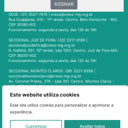
ASSINAR
SEDE: (31) 3527-7676 |
cress@cress-mg.org.br
Rua Guajajaras, 410 - 11º andar. Centro. Belo Horizonte - MG.
CEP 30180-912
Funcionamento: segunda a sexta, das 13h às 19h
SECCIONAL JUIZ DE FORA: (32) 3217-9186 |
seccionaljuizdefora@cress-mg.org.br
R. Halfeld, 651. 10º andar, sala 1001. Centro. Juiz de Fora-MG.
CEP 36010-002
Funcionamento: segunda a sexta, das 13h às 19h
SECCIONAL MONTES CLAROS: (38) 3221-9358 |
seccionalmontesclaros@cress-mg.org.br
Av. Coronel Prates, 376 - sala 301. Centro. Montes Claros -
MG. CEP 39400-104
Funcionamento: segunda a sexta, das 13h às 19h
Este website utiliza cookies
SECCIONAL UBERLÂNDIA: (34) 3236-3024 |
Esse site utiliza cookies para personalizar e aprimorar a
seccionaluberlandia@cress-mg.org.br
experiência.
Av. Afonso Pena, 547 - sala 101. Uberlândia - MG. CEP
38400-128
Funcionamento: segunda a sexta, das 13h às 19h
Customizar
Aceitar todos