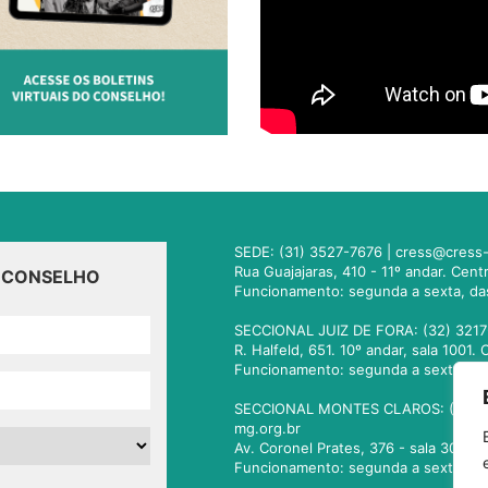
SEDE: (31) 3527-7676 |
cress@cress-
Rua Guajajaras, 410 - 11º andar. Cen
O CONSELHO
Funcionamento: segunda a sexta, da
SECCIONAL JUIZ DE FORA: (32) 3217
R. Halfeld, 651. 10º andar, sala 100
Funcionamento: segunda a sexta, da
SECCIONAL MONTES CLAROS: (38) 3
mg.org.br
Av. Coronel Prates, 376 - sala 301.
Funcionamento: segunda a sexta, da