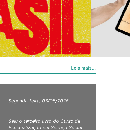
Leia mais...
Segunda-feira, 03/08/2026
Quar
Saiu o terceiro livro do Curso de
Reun
Especialização em Serviço Social
Plen