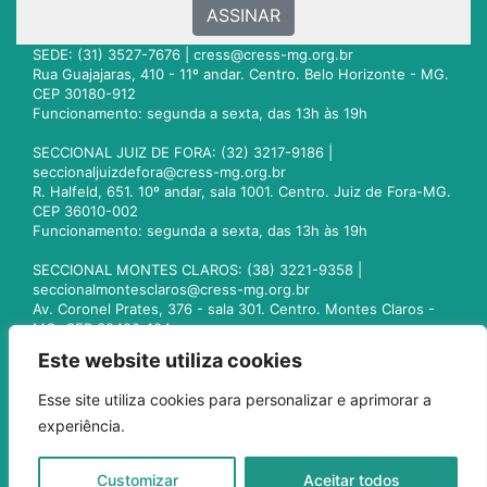
ASSINAR
SEDE: (31) 3527-7676 |
cress@cress-mg.org.br
Rua Guajajaras, 410 - 11º andar. Centro. Belo Horizonte - MG.
CEP 30180-912
Funcionamento: segunda a sexta, das 13h às 19h
SECCIONAL JUIZ DE FORA: (32) 3217-9186 |
seccionaljuizdefora@cress-mg.org.br
R. Halfeld, 651. 10º andar, sala 1001. Centro. Juiz de Fora-MG.
CEP 36010-002
Funcionamento: segunda a sexta, das 13h às 19h
SECCIONAL MONTES CLAROS: (38) 3221-9358 |
seccionalmontesclaros@cress-mg.org.br
Av. Coronel Prates, 376 - sala 301. Centro. Montes Claros -
MG. CEP 39400-104
Funcionamento: segunda a sexta, das 13h às 19h
Este website utiliza cookies
SECCIONAL UBERLÂNDIA: (34) 3236-3024 |
Esse site utiliza cookies para personalizar e aprimorar a
seccionaluberlandia@cress-mg.org.br
experiência.
Av. Afonso Pena, 547 - sala 101. Uberlândia - MG. CEP
38400-128
Funcionamento: segunda a sexta, das 13h às 19h
Customizar
Aceitar todos