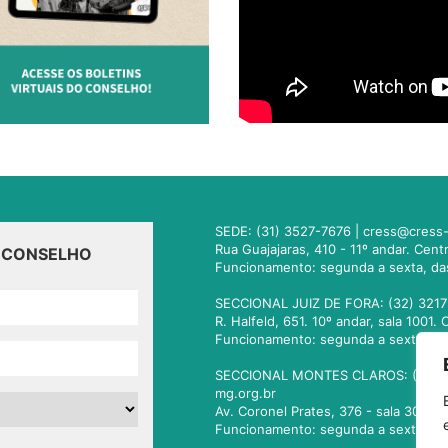
SEDE: (31) 3527-7676 |
cress@cress-
Rua Guajajaras, 410 - 11º andar. Cen
O CONSELHO
Funcionamento: segunda a sexta, da
SECCIONAL JUIZ DE FORA: (32) 3217
R. Halfeld, 651. 10º andar, sala 100
Funcionamento: segunda a sexta, da
SECCIONAL MONTES CLAROS: (38) 3
mg.org.br
Av. Coronel Prates, 376 - sala 301.
Funcionamento: segunda a sexta, da