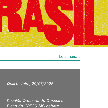
Leia mais...
Quarta-feira, 29/07/2026
Terç
Reunião Ordinária do Conselho
Assun
Pleno do CRESS-MG debate
em p