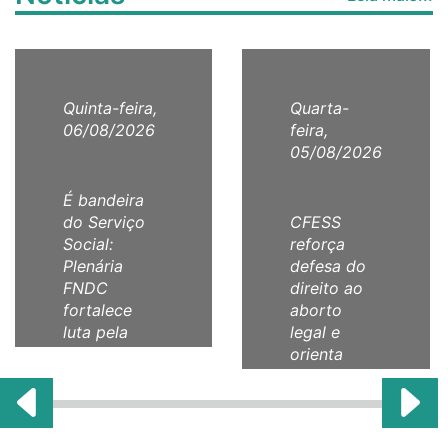
Quinta-feira,
Quarta-
06/08/2026
feira,
05/08/2026
É bandeira
do Serviço
CFESS
Social:
reforça
Plenária
defesa do
FNDC
direito ao
fortalece
aborto
luta pela
legal e
comunicação
orienta
como direito
categoria
humano!
com Nota
Técnica