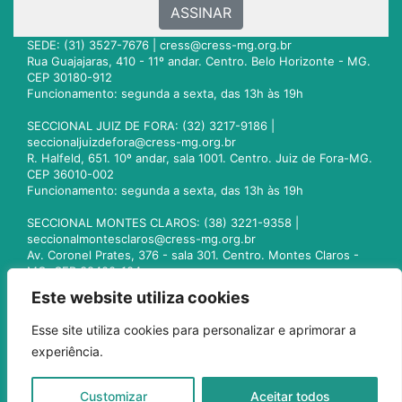
ASSINAR
SEDE: (31) 3527-7676 |
cress@cress-mg.org.br
Rua Guajajaras, 410 - 11º andar. Centro. Belo Horizonte - MG.
CEP 30180-912
Funcionamento: segunda a sexta, das 13h às 19h
SECCIONAL JUIZ DE FORA: (32) 3217-9186 |
seccionaljuizdefora@cress-mg.org.br
R. Halfeld, 651. 10º andar, sala 1001. Centro. Juiz de Fora-MG.
CEP 36010-002
Funcionamento: segunda a sexta, das 13h às 19h
SECCIONAL MONTES CLAROS: (38) 3221-9358 |
seccionalmontesclaros@cress-mg.org.br
Av. Coronel Prates, 376 - sala 301. Centro. Montes Claros -
MG. CEP 39400-104
Funcionamento: segunda a sexta, das 13h às 19h
Este website utiliza cookies
SECCIONAL UBERLÂNDIA: (34) 3236-3024 |
Esse site utiliza cookies para personalizar e aprimorar a
seccionaluberlandia@cress-mg.org.br
experiência.
Av. Afonso Pena, 547 - sala 101. Uberlândia - MG. CEP
38400-128
Funcionamento: segunda a sexta, das 13h às 19h
Customizar
Aceitar todos