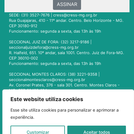
ASSINAR
SEDE: (31) 3527-7676 |
cress@cress-mg.org.br
Rua Guajajaras, 410 - 11º andar. Centro. Belo Horizonte - MG.
CEP 30180-912
Funcionamento: segunda a sexta, das 13h às 19h
SECCIONAL JUIZ DE FORA: (32) 3217-9186 |
seccionaljuizdefora@cress-mg.org.br
R. Halfeld, 651. 10º andar, sala 1001. Centro. Juiz de Fora-MG.
CEP 36010-002
Funcionamento: segunda a sexta, das 13h às 19h
SECCIONAL MONTES CLAROS: (38) 3221-9358 |
seccionalmontesclaros@cress-mg.org.br
Av. Coronel Prates, 376 - sala 301. Centro. Montes Claros -
MG. CEP 39400-104
Funcionamento: segunda a sexta, das 13h às 19h
Este website utiliza cookies
SECCIONAL UBERLÂNDIA: (34) 3236-3024 |
Esse site utiliza cookies para personalizar e aprimorar a
seccionaluberlandia@cress-mg.org.br
experiência.
Av. Afonso Pena, 547 - sala 101. Uberlândia - MG. CEP
38400-128
Funcionamento: segunda a sexta, das 13h às 19h
Customizar
Aceitar todos