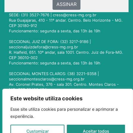
ASSINAR
SEDE: (31) 3527-7676 |
cress@cress-mg.org.br
Rua Guajajaras, 410 - 11º andar. Centro. Belo Horizonte - MG.
CEP 30180-912
Funcionamento: segunda a sexta, das 13h às 19h
SECCIONAL JUIZ DE FORA: (32) 3217-9186 |
seccionaljuizdefora@cress-mg.org.br
R. Halfeld, 651. 10º andar, sala 1001. Centro. Juiz de Fora-MG.
CEP 36010-002
Funcionamento: segunda a sexta, das 13h às 19h
SECCIONAL MONTES CLAROS: (38) 3221-9358 |
seccionalmontesclaros@cress-mg.org.br
Av. Coronel Prates, 376 - sala 301. Centro. Montes Claros -
MG. CEP 39400-104
Funcionamento: segunda a sexta, das 13h às 19h
Este website utiliza cookies
SECCIONAL UBERLÂNDIA: (34) 3236-3024 |
Esse site utiliza cookies para personalizar e aprimorar a
seccionaluberlandia@cress-mg.org.br
experiência.
Av. Afonso Pena, 547 - sala 101. Uberlândia - MG. CEP
38400-128
Funcionamento: segunda a sexta, das 13h às 19h
Customizar
Aceitar todos