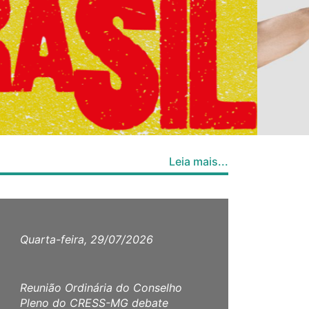
Leia mais...
Quarta-feira, 29/07/2026
Terç
Reunião Ordinária do Conselho
Assun
Pleno do CRESS-MG debate
em p