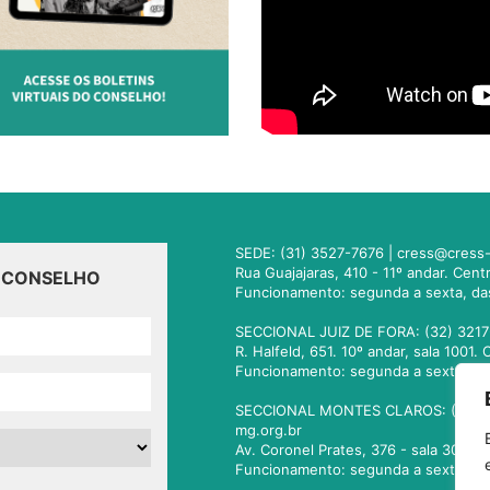
SEDE: (31) 3527-7676 |
cress@cress-
Rua Guajajaras, 410 - 11º andar. Cen
O CONSELHO
Funcionamento: segunda a sexta, da
SECCIONAL JUIZ DE FORA: (32) 3217
R. Halfeld, 651. 10º andar, sala 100
Funcionamento: segunda a sexta, da
SECCIONAL MONTES CLAROS: (38) 3
mg.org.br
Av. Coronel Prates, 376 - sala 301.
Funcionamento: segunda a sexta, da