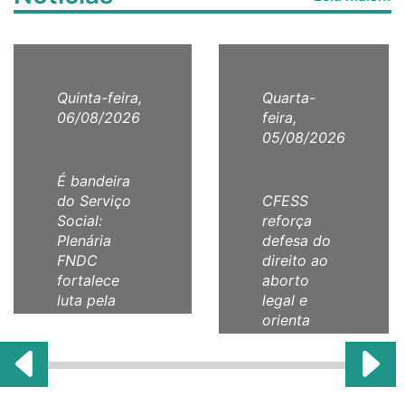
Quinta-feira,
Quarta-
06/08/2026
feira,
05/08/2026
É bandeira
do Serviço
CFESS
Social:
reforça
Plenária
defesa do
FNDC
direito ao
fortalece
aborto
luta pela
legal e
comunicação
orienta
como direito
categoria
humano!
com Nota
Técnica