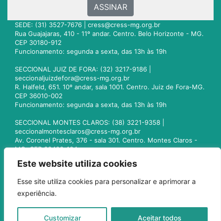
ASSINAR
SEDE: (31) 3527-7676 |
cress@cress-mg.org.br
Rua Guajajaras, 410 - 11º andar. Centro. Belo Horizonte - MG.
CEP 30180-912
Funcionamento: segunda a sexta, das 13h às 19h
SECCIONAL JUIZ DE FORA: (32) 3217-9186 |
seccionaljuizdefora@cress-mg.org.br
R. Halfeld, 651. 10º andar, sala 1001. Centro. Juiz de Fora-MG.
CEP 36010-002
Funcionamento: segunda a sexta, das 13h às 19h
SECCIONAL MONTES CLAROS: (38) 3221-9358 |
seccionalmontesclaros@cress-mg.org.br
Av. Coronel Prates, 376 - sala 301. Centro. Montes Claros -
MG. CEP 39400-104
Funcionamento: segunda a sexta, das 13h às 19h
Este website utiliza cookies
SECCIONAL UBERLÂNDIA: (34) 3236-3024 |
Esse site utiliza cookies para personalizar e aprimorar a
seccionaluberlandia@cress-mg.org.br
experiência.
Av. Afonso Pena, 547 - sala 101. Uberlândia - MG. CEP
38400-128
Funcionamento: segunda a sexta, das 13h às 19h
Customizar
Aceitar todos