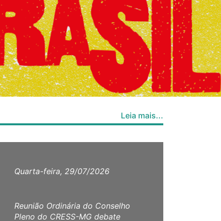
Leia mais...
Quarta-feira, 29/07/2026
Terç
Reunião Ordinária do Conselho
Assun
Pleno do CRESS-MG debate
em p