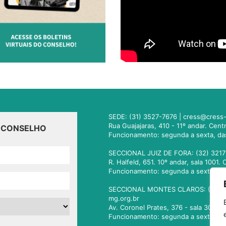
SEDE: (31) 3527-7676 |
cress@cress-
Rua Guajajaras, 410 - 11º andar. Cen
O CONSELHO
Funcionamento: segunda a sexta, da
SECCIONAL JUIZ DE FORA: (32) 3217
R. Halfeld, 651. 10º andar, sala 100
Funcionamento: segunda a sexta, da
SECCIONAL MONTES CLAROS: (38) 3
mg.org.br
Av. Coronel Prates, 376 - sala 301.
Funcionamento: segunda a sexta, da