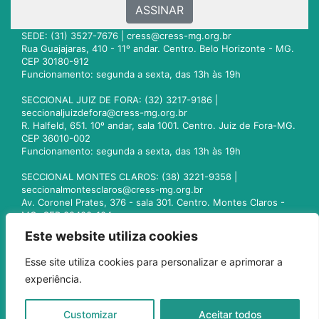
ASSINAR
SEDE: (31) 3527-7676 |
cress@cress-mg.org.br
Rua Guajajaras, 410 - 11º andar. Centro. Belo Horizonte - MG.
CEP 30180-912
Funcionamento: segunda a sexta, das 13h às 19h
SECCIONAL JUIZ DE FORA: (32) 3217-9186 |
seccionaljuizdefora@cress-mg.org.br
R. Halfeld, 651. 10º andar, sala 1001. Centro. Juiz de Fora-MG.
CEP 36010-002
Funcionamento: segunda a sexta, das 13h às 19h
SECCIONAL MONTES CLAROS: (38) 3221-9358 |
seccionalmontesclaros@cress-mg.org.br
Av. Coronel Prates, 376 - sala 301. Centro. Montes Claros -
MG. CEP 39400-104
Funcionamento: segunda a sexta, das 13h às 19h
Este website utiliza cookies
SECCIONAL UBERLÂNDIA: (34) 3236-3024 |
Esse site utiliza cookies para personalizar e aprimorar a
seccionaluberlandia@cress-mg.org.br
experiência.
Av. Afonso Pena, 547 - sala 101. Uberlândia - MG. CEP
38400-128
Funcionamento: segunda a sexta, das 13h às 19h
Customizar
Aceitar todos