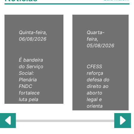
Quinta-feira,
Quarta-
06/08/2026
feira,
05/08/2026
É bandeira
do Serviço
CFESS
Social:
reforça
Plenária
defesa do
FNDC
direito ao
fortalece
aborto
luta pela
legal e
comunicação
orienta
como direito
categoria
humano!
com Nota
Técnica