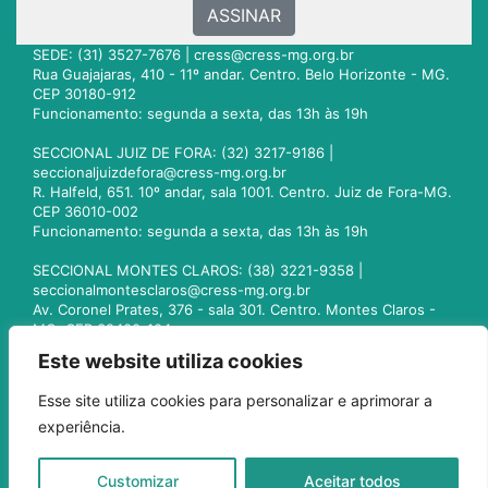
ASSINAR
SEDE: (31) 3527-7676 |
cress@cress-mg.org.br
Rua Guajajaras, 410 - 11º andar. Centro. Belo Horizonte - MG.
CEP 30180-912
Funcionamento: segunda a sexta, das 13h às 19h
SECCIONAL JUIZ DE FORA: (32) 3217-9186 |
seccionaljuizdefora@cress-mg.org.br
R. Halfeld, 651. 10º andar, sala 1001. Centro. Juiz de Fora-MG.
CEP 36010-002
Funcionamento: segunda a sexta, das 13h às 19h
SECCIONAL MONTES CLAROS: (38) 3221-9358 |
seccionalmontesclaros@cress-mg.org.br
Av. Coronel Prates, 376 - sala 301. Centro. Montes Claros -
MG. CEP 39400-104
Funcionamento: segunda a sexta, das 13h às 19h
Este website utiliza cookies
SECCIONAL UBERLÂNDIA: (34) 3236-3024 |
Esse site utiliza cookies para personalizar e aprimorar a
seccionaluberlandia@cress-mg.org.br
experiência.
Av. Afonso Pena, 547 - sala 101. Uberlândia - MG. CEP
38400-128
Funcionamento: segunda a sexta, das 13h às 19h
Customizar
Aceitar todos