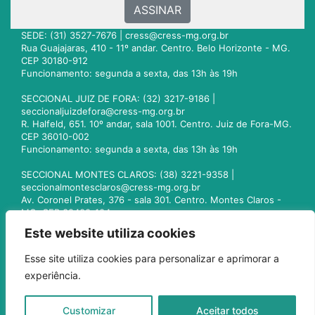
ASSINAR
SEDE: (31) 3527-7676 |
cress@cress-mg.org.br
Rua Guajajaras, 410 - 11º andar. Centro. Belo Horizonte - MG.
CEP 30180-912
Funcionamento: segunda a sexta, das 13h às 19h
SECCIONAL JUIZ DE FORA: (32) 3217-9186 |
seccionaljuizdefora@cress-mg.org.br
R. Halfeld, 651. 10º andar, sala 1001. Centro. Juiz de Fora-MG.
CEP 36010-002
Funcionamento: segunda a sexta, das 13h às 19h
SECCIONAL MONTES CLAROS: (38) 3221-9358 |
seccionalmontesclaros@cress-mg.org.br
Av. Coronel Prates, 376 - sala 301. Centro. Montes Claros -
MG. CEP 39400-104
Funcionamento: segunda a sexta, das 13h às 19h
Este website utiliza cookies
SECCIONAL UBERLÂNDIA: (34) 3236-3024 |
Esse site utiliza cookies para personalizar e aprimorar a
seccionaluberlandia@cress-mg.org.br
experiência.
Av. Afonso Pena, 547 - sala 101. Uberlândia - MG. CEP
38400-128
Funcionamento: segunda a sexta, das 13h às 19h
Customizar
Aceitar todos