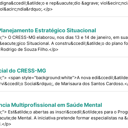
igna&ccedil;&atilde;o e rep&uacute;dio &agrave; viol&ecirc;nci
ol&acirc;ndia&rdquo;.</p>
anejamento Estratégico Situacional
ify;"> O CRESS-MG elaborou, nos dias 13 e 14 de janeiro, em su
eacute;gico Situacional. A constru&ccedil;&atilde;o do plano foi
, Rodrigo de Souza Filho.</p>
cial do CRESS-MG
ify;"> <span style="background:white">A nova edi&ccedil;&atilde
rvi&ccedil;o Social&rdquo;, de Marisaura dos Santos Cardoso.
cia Multiprofissional em Saúde Mental
fy;"> Est&atilde;o abertas as inscri&ccedil;&otilde;es para o Pr
cute;de Mental. A iniciativa pretende formar especialistas na 
l.</p>