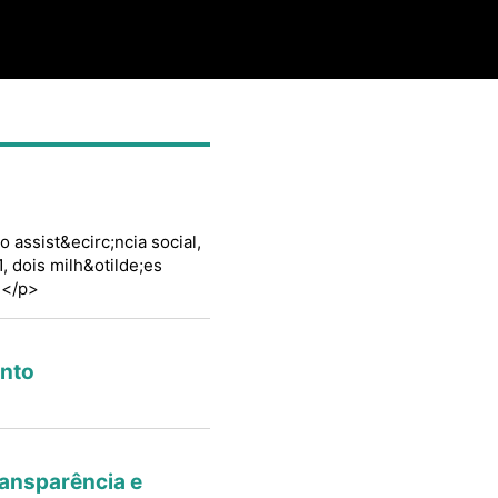
 assist&ecirc;ncia social,
, dois milh&otilde;es
.</p>
ento
ransparência e