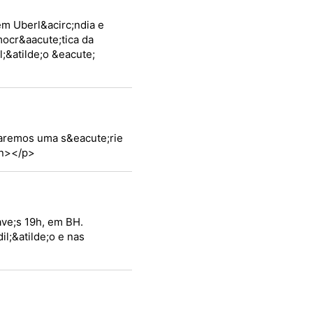
 em Uberl&acirc;ndia e
mocr&aacute;tica da
;&atilde;o &eacute;
zaremos uma s&eacute;rie
an></p>
ve;s 19h, em BH.
il;&atilde;o e nas