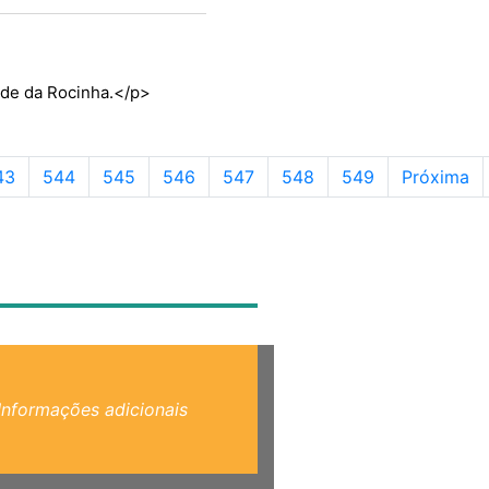
dade da Rocinha.</p>
gina
Página
Página
Página
Página
Página
Página
43
544
545
546
547
548
549
Próxima
Informações adicionais