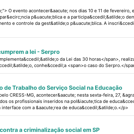
ify;"> O evento acontecer&aacute; nos dias 10 e 11 de fevereiro,
par&ecirc;ncia p&uacute;blica e a participa&ccedil;&atilde;o de
to e controle da gest&atilde;o p&uacute;blica. A inscri&ccedil
umprem a lei - Serpro
mplementa&ccedil;&atilde;o da Lei das 30 horas</span>, reali
&ccedil;&atilde;o, conhe&ccedil;a <span>o caso do Serpro.</sp
o de Trabalho do Serviço Social na Educação
elo CRESS-MG, acontecer&aacute; nesta sexta-feira, 27, &agra
dos os profissionais inseridos na pol&iacute;tica de educa&cced
m interface com a &aacute;rea de educa&ccedil;&atilde;o.</p>
contra a criminalização social em SP