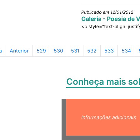
Publicado em 12/01/2012
Galeria - Poesia de V
<p style="text-align: just
Página
Página
Página
Página
Página
Página
a
Anterior
529
530
531
532
533
534
Conheça mais s
Informações adicionais