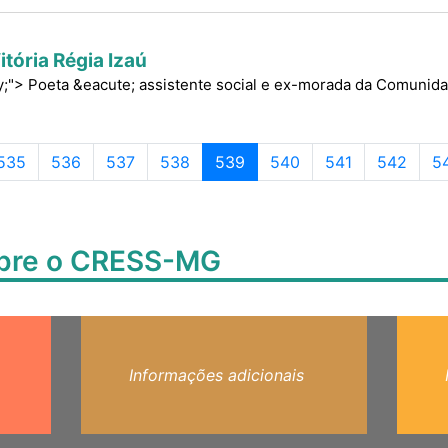
itória Régia Izaú
ify;"> Poeta &eacute; assistente social e ex-morada da Comuni
Page navigation
Página
Página
Página
Página
Página atual
Página
Página
Página
Pá
535
536
537
538
539
540
541
542
5
obre o CRESS-MG
Informações adicionais