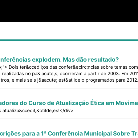
onferências explodem. Mas dão resultado?
ify;"> Dois ter&ccedil;os das confer&ecirc;ncias sobre temas como
 realizadas no pa&iacute;s, ocorreram a partir de 2003. Em 2011
tros, e mais seis j&aacute; est&atilde;o programados para 2012
cadores do Curso de Atualização Ética em Movim
atualiza&ccedil;&otilde;es!</div>
scrições para a 1ª Conferência Municipal Sobre T