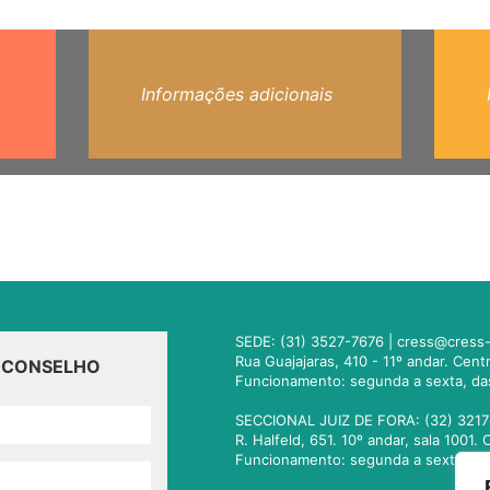
Informações adicionais
SEDE: (31) 3527-7676 |
cress@cress-
Rua Guajajaras, 410 - 11º andar. Cen
O CONSELHO
Funcionamento: segunda a sexta, da
SECCIONAL JUIZ DE FORA: (32) 3217
R. Halfeld, 651. 10º andar, sala 100
Funcionamento: segunda a sexta, da