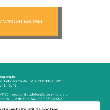
Informações adicionais
mg.org.br
tro. Belo Horizonte - MG. CEP 30180-912
s 13h às 19h
-9186 |
seccionaljuizdefora@cress-mg.org.br
1. Centro. Juiz de Fora-MG. CEP 36010-002
s 13h às 19h
Este website utiliza cookies