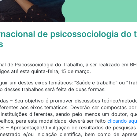
rnacional de psicossociologia do 
s
nal de Psicossociologia do Trabalho, a ser realizado em BH,
igos até esta quinta-feira, 15 de março.
uir um destes eixos temáticos: “Saúde e trabalho” ou “Trab
o desses trabalhos será feita de duas formas:
das – Seu objetivo é promover discussões teórico/metodo
ferentes aos eixos temáticos. Deverão ser compostas por 
instituições diferentes, sendo pelo menos um doutor, q
balhos, para esta modalidade, deverá ser feito
clicando aqui
s – Apresentação/divulgação de resultados de pesquisas 
mestrado e/ou iniciação científica, bem como de apres