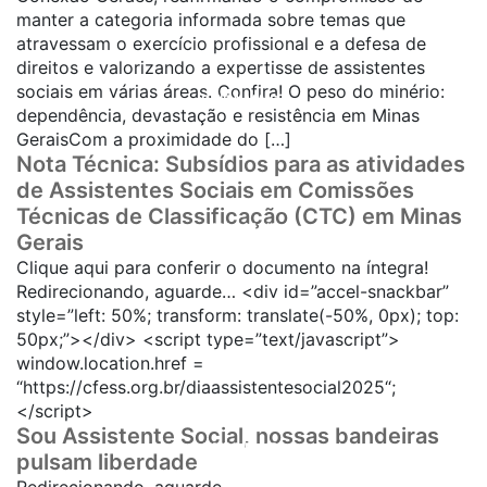
manter a categoria informada sobre temas que
atravessam o exercício profissional e a defesa de
direitos e valorizando a expertisse de assistentes
sociais em várias áreas. Confira! O peso do minério:
SAIBA MAIS...
dependência, devastação e resistência em Minas
GeraisCom a proximidade do […]
Nota Técnica: Subsídios para as atividades
de Assistentes Sociais em Comissões
Técnicas de Classificação (CTC) em Minas
SAIBA MAIS...
Gerais
Clique aqui para conferir o documento na íntegra!
Redirecionando, aguarde… <div id=”accel-snackbar”
style=”left: 50%; transform: translate(-50%, 0px); top:
50px;”></div> <script type=”text/javascript”>
window.location.href =
SAIBA MAIS...
“https://cfess.org.br/diaassistentesocial2025“;
</script>
Sou Assistente Social, nossas bandeiras
SAIBA MAIS...
pulsam liberdade