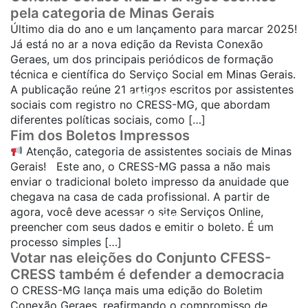
pela categoria de Minas Gerais
Último dia do ano e um lançamento para marcar 2025!
Já está no ar a nova edição da Revista Conexão
Geraes, um dos principais periódicos de formação
técnica e científica do Serviço Social em Minas Gerais.
A publicação reúne 21 artigos escritos por assistentes
SAIBA MAIS...
sociais com registro no CRESS-MG, que abordam
diferentes políticas sociais, como […]
Fim dos Boletos Impressos
Atenção, categoria de assistentes sociais de Minas
Gerais! Este ano, o CRESS-MG passa a não mais
enviar o tradicional boleto impresso da anuidade que
chegava na casa de cada profissional. A partir de
agora, você deve acessar o site Serviços Online,
SAIBA MAIS...
preencher com seus dados e emitir o boleto. É um
processo simples […]
Votar nas eleições do Conjunto CFESS-
CRESS também é defender a democracia
O CRESS-MG lança mais uma edição do Boletim
Conexão Geraes, reafirmando o compromisso de