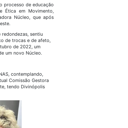
a o processo de educação
de Ética em Movimento,
enadora Núcleo, que após
este.
e redondezas, sentiu
o de trocas e de afeto,
outubro de 2022, um
e de um novo Núcleo.
 NAS, contemplando,
 atual Comissão Gestora
e, tendo Divinópolis