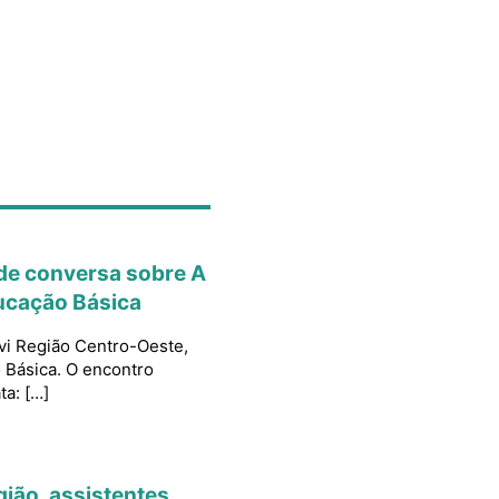
 de conversa sobre A
ducação Básica
ivi Região Centro-Oeste​,
 Básica. ​O encontro
ta: […]
gião, assistentes