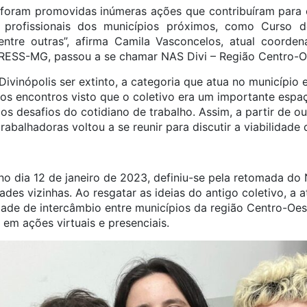
a, foram promovidas inúmeras ações que contribuíram par
profissionais dos municípios próximos, como Curso 
dentre outras”, afirma Camila Vasconcelos, atual coord
 CRESS-MG, passou a se chamar NAS Divi – Região Centro-O
vinópolis ser extinto, a categoria que atua no município 
os encontros visto que o coletivo era um importante espaç
os desafios do cotidiano de trabalho. Assim, a partir de 
trabalhadoras voltou a se reunir para discutir a viabilidad
no dia 12 de janeiro de 2023, definiu-se pela retomada do
ades vizinhas. Ao resgatar as ideias do antigo coletivo, a
de de intercâmbio entre municípios da região Centro-Oest
em ações virtuais e presenciais.