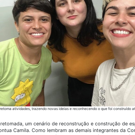
retoma atividades, trazendo novas ideias e reconhecendo o que foi construído at
 retomada, um cenário de reconstrução e construção de es
 pontua Camila. Como lembram as demais integrantes da Co