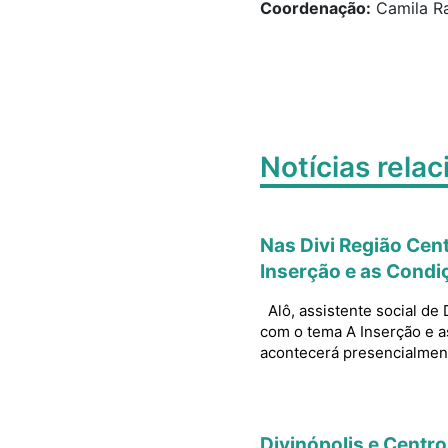
Coordenação:
Camila Ra
Notícias rela
Nas Divi Região Cen
Inserção e as Condi
​Alô, assistente social de 
com o tema ​A Inserção e a
acontecerá presencialmente
Divinópolis e Centro