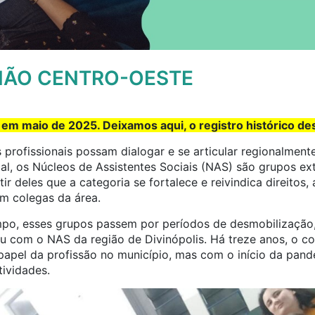
GIÃO CENTRO-OESTE
 em maio de 2025. Deixamos aqui, o registro histórico des
 profissionais possam dialogar e se articular regionalmen
ial, os Núcleos de Assistentes Sociais (NAS) são grupos 
tir deles que a categoria se fortalece e reivindica direitos
m colegas da área.
o, esses grupos passem por períodos de desmobilização
 com o NAS da região de Divinópolis. Há treze anos, o col
 papel da profissão no município, mas com o início da pan
tividades.