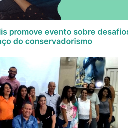
is promove evento sobre desafio
anço do conservadorismo