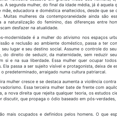
. A segunda mulher, do final da idade média, já é aquela 
e mãe, educadora e doméstica enaltecidos, desde que se
a. Muitas mulheres da contemporaneidade ainda são ess
ra a naturalização do feminino, das diferenças entre h
scam desfazer na atualidade.
pós-modernidade é a mulher do ativismo nos espaços urba
ssão e reclusão ao ambiente doméstico, passa a ter con
seu lugar e seu destino social. Assume o controle do seu
 do direito de seduzir, da maternidade, sem reduzir se
m si e na sua liberdade. Essa mulher quer ocupar todos
s. Ela passa a ser sujeito visível e protagonista, deixa de 
 predeterminado, arraigado numa cultura patriarcal.
ira mulher cresce e se destaca aumenta a violência contr
vadorismo. Essa terceira mulher bate de frente com aqui
, a nova direita que rejeita qualquer teoria, os estudos ci
er discutir, que propaga o ódio baseado em pós-verdades
são mais ocupados e definidos pelos homens. O que es