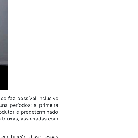
e faz possível inclusive
uns períodos: a primeira
rodutor e predeterminado
s bruxas, associadas com
 em função disso, essas