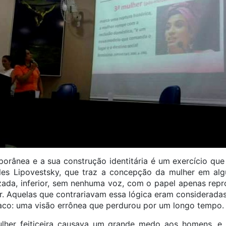
orânea e a sua construção identitária é um exercício que s
lles Lipovestsky, que traz a concepção da mulher em alg
zada, inferior, sem nenhuma voz, com o papel apenas rep
. Aquelas que contrariavam essa lógica eram considerada
aco: uma visão errônea que perdurou por um longo tempo.
lher feiticeira causava um grande medo aos homens, e,