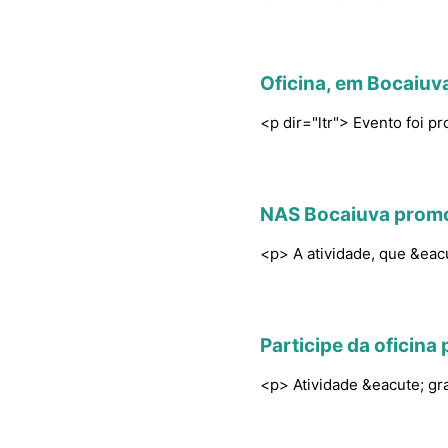
Oficina, em Bocaiuv
<p dir="ltr"> Evento foi p
NAS Bocaiuva promo
<p> A atividade, que &eacu
Participe da oficin
<p> Atividade &eacute; gr