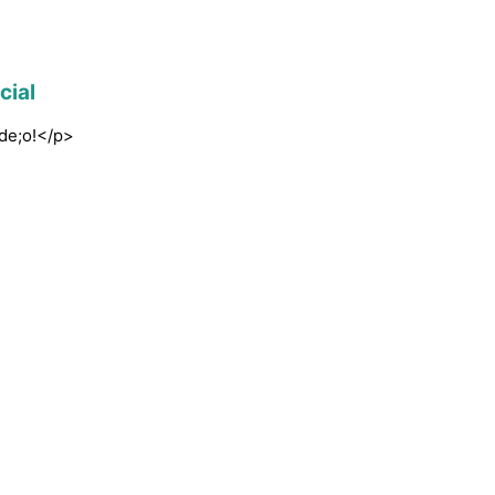
cial
lde;o!</p>