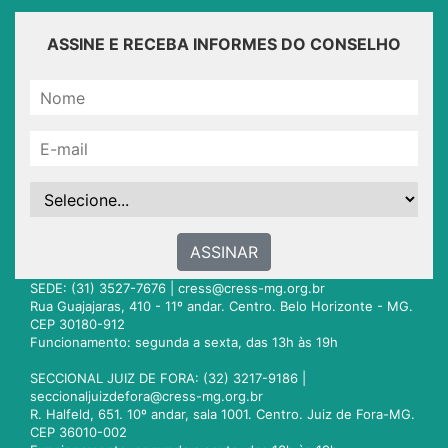
ASSINE E RECEBA INFORMES DO CONSELHO
ASSINAR
SEDE: (31) 3527-7676 |
cress@cress-mg.org.br
Rua Guajajaras, 410 - 11º andar. Centro. Belo Horizonte - MG.
CEP 30180-912
Funcionamento: segunda a sexta, das 13h às 19h
SECCIONAL JUIZ DE FORA: (32) 3217-9186 |
seccionaljuizdefora@cress-mg.org.br
R. Halfeld, 651. 10º andar, sala 1001. Centro. Juiz de Fora-MG.
CEP 36010-002