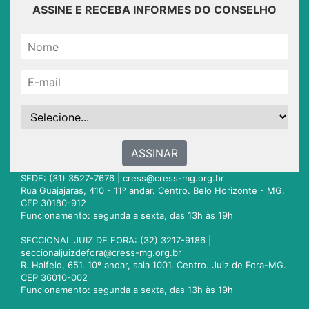
ASSINE E RECEBA INFORMES DO CONSELHO
ASSINAR
SEDE: (31) 3527-7676 |
cress@cress-mg.org.br
Rua Guajajaras, 410 - 11º andar. Centro. Belo Horizonte - MG.
CEP 30180-912
Funcionamento: segunda a sexta, das 13h às 19h
SECCIONAL JUIZ DE FORA: (32) 3217-9186 |
seccionaljuizdefora@cress-mg.org.br
R. Halfeld, 651. 10º andar, sala 1001. Centro. Juiz de Fora-MG.
CEP 36010-002
Funcionamento: segunda a sexta, das 13h às 19h