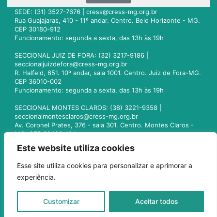
SEDE: (31) 3527-7676 |
cress@cress-mg.org.br
Rua Guajajaras, 410 - 11º andar. Centro. Belo Horizonte - MG.
CEP 30180-912
Funcionamento: segunda a sexta, das 13h às 19h
SECCIONAL JUIZ DE FORA: (32) 3217-9186 |
seccionaljuizdefora@cress-mg.org.br
R. Halfeld, 651. 10º andar, sala 1001. Centro. Juiz de Fora-MG.
CEP 36010-002
Funcionamento: segunda a sexta, das 13h às 19h
SECCIONAL MONTES CLAROS: (38) 3221-9358 |
seccionalmontesclaros@cress-mg.org.br
Av. Coronel Prates, 376 - sala 301. Centro. Montes Claros -
MG. CEP 39400-104
Funcionamento: segunda a sexta, das 13h às 19h
Este website utiliza cookies
SECCIONAL UBERLÂNDIA: (34) 3236-3024 |
Esse site utiliza cookies para personalizar e aprimorar a
seccionaluberlandia@cress-mg.org.br
experiência.
Av. Afonso Pena, 547 - sala 101. Uberlândia - MG. CEP
38400-128
Funcionamento: segunda a sexta, das 13h às 19h
Customizar
Aceitar todos